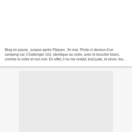
Blog en pause.. jusque après Pâques.. fin mai. Photo ci-dessus d’un
camping-car, Challenger 102, identique au notre, avec le bouclier blanc,
comme le notre et non noir. En effet, il ne me restait, tout juste, et sinon, tout
au plus, qu’une seule semaine,...