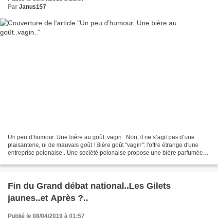
Par
Janus157
Un peu d’humour..Une bière au goût..vagin.. Non, il ne s’agit pas d’une
plaisanterie, ni de mauvais goût ! Bière goût "vagin": l'offre étrange d'une
entreprise polonaise.. Une société polonaise propose une bière parfumée
aux secrétions vaginales de mannequins...
Fin du Grand débat national..Les Gilets
jaunes..et Après ?..
Publié le 08/04/2019 à 01:57