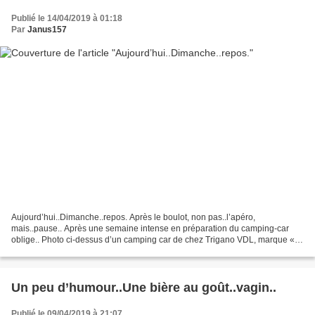
Publié le 14/04/2019 à 01:18
Par
Janus157
Aujourd’hui..Dimanche..repos. Après le boulot, non pas..l’apéro,
mais..pause.. Après une semaine intense en préparation du camping-car
oblige.. Photo ci-dessus d’un camping car de chez Trigano VDL, marque «
Challenger », modèle 102, identique au nôtre,...
Un peu d’humour..Une bière au goût..vagin..
Publié le 09/04/2019 à 21:07