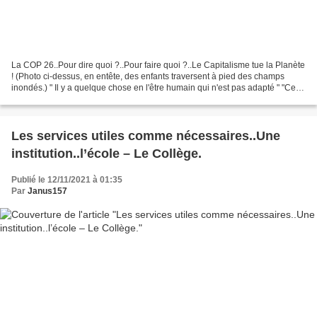
La COP 26..Pour dire quoi ?..Pour faire quoi ?..Le Capitalisme tue la Planète
! (Photo ci-dessus, en entête, des enfants traversent à pied des champs
inondés.) " Il y a quelque chose en l'être humain qui n'est pas adapté " "Ce
qui « bugge » chez nous,...
Les services utiles comme nécessaires..Une
institution..l’école – Le Collège.
Publié le 12/11/2021 à 01:35
Par
Janus157