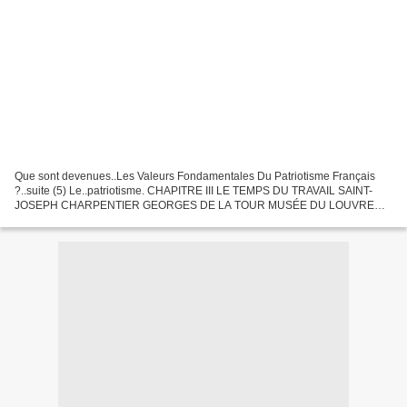
Que sont devenues..Les Valeurs Fondamentales Du Patriotisme Français
?..suite (5) Le..patriotisme. CHAPITRE III LE TEMPS DU TRAVAIL SAINT-
JOSEPH CHARPENTIER GEORGES DE LA TOUR MUSÉE DU LOUVRE
SOYEZ FÉCONDS, EMPLISSEZ LA TERRE ET SOUMETTEZ-LA/GENÈSE
LA...