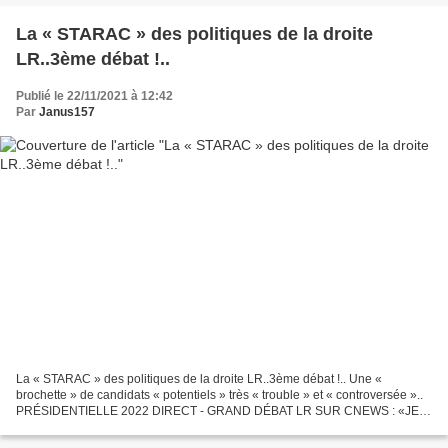
La « STARAC » des politiques de la droite
LR..3ème débat !..
Publié le 22/11/2021 à 12:42
Par
Janus157
La « STARAC » des politiques de la droite LR..3ème débat !.. Une «
brochette » de candidats « potentiels » très « trouble » et « controversée »..
PRÉSIDENTIELLE 2022 DIRECT - GRAND DÉBAT LR SUR CNEWS : «JE
SOUHAITE LE RÉTABLISSEMENT DU SERVICE MILITAIRE»,...