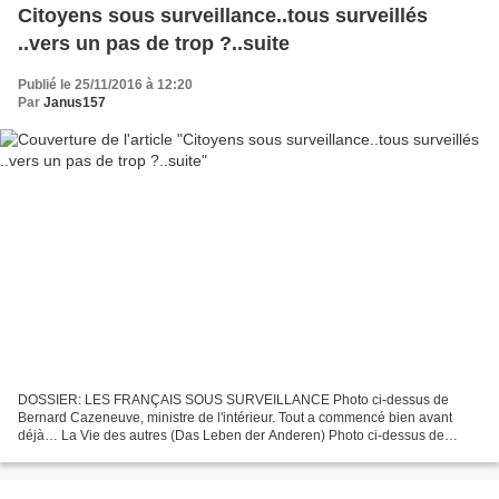
Citoyens sous surveillance..tous surveillés
..vers un pas de trop ?..suite
Publié le 25/11/2016 à 12:20
Par
Janus157
DOSSIER: LES FRANÇAIS SOUS SURVEILLANCE Photo ci-dessus de
Bernard Cazeneuve, ministre de l'intérieur. Tout a commencé bien avant
déjà… La Vie des autres (Das Leben der Anderen) Photo ci-dessus de
l'acteur Ulrich Muehler dans le rôle principal de ce film....