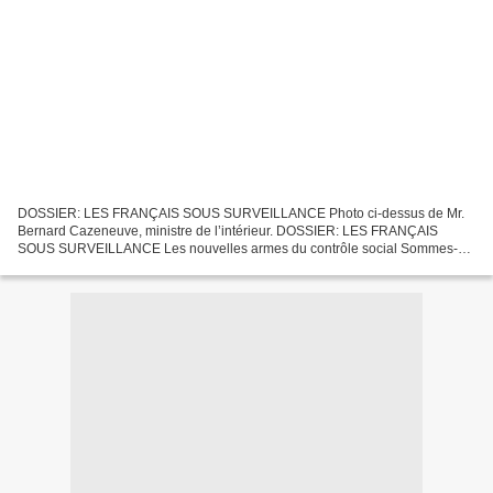
DOSSIER: LES FRANÇAIS SOUS SURVEILLANCE Photo ci-dessus de Mr.
Bernard Cazeneuve, ministre de l’intérieur. DOSSIER: LES FRANÇAIS
SOUS SURVEILLANCE Les nouvelles armes du contrôle social Sommes-
nous manipulés ? Conditionnés ? Surveillés ? Dans un Etat...