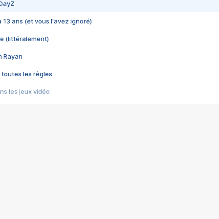
 DayZ
 a 13 ans (et vous l'avez ignoré)
e (littéralement)
im Rayan
 toutes les règles
s les jeux vidéo
us choquant de Rockstar ? - Le scandale BULLY
e plus moche de Steam
du RÊVE tourne au CAUCHEMAR
pendant 8 heures
it… à tort
umiliés par un jeu vidéo
ire - Final Fantasy 8