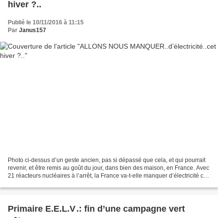
hiver ?..
Publié le 10/11/2016 à 11:15
Par
Janus157
Photo ci-dessus d’un geste ancien, pas si dépassé que cela, et qui pourrait
revenir, et être remis au goût du jour, dans bien des maison, en France. Avec
21 réacteurs nucléaires à l’arrêt, la France va-t-elle manquer d’électricité cet
hiver ? Le site...
Primaire E.E.L.V .: fin d’une campagne vert