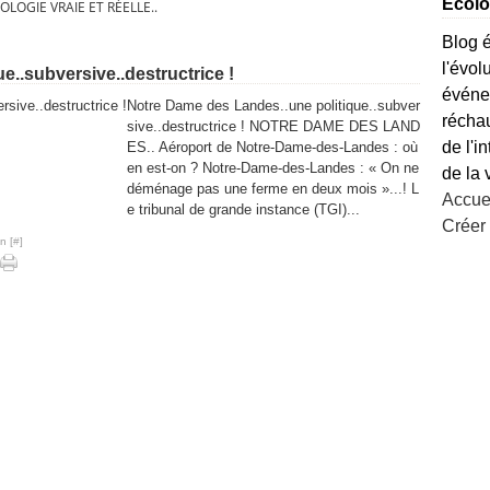
Ecolog
OLOGIE VRAIE ET RÉELLE..
Blog é
l'évol
..subversive..destructrice !
événem
Notre Dame des Landes..une politique..subver
réchau
sive..destructrice ! NOTRE DAME DES LAND
de l'i
ES.. Aéroport de Notre-Dame-des-Landes : où
en est-on ? Notre-Dame-des-Landes : « On ne
de la 
déménage pas une ferme en deux mois »...! L
Accuei
e tribunal de grande instance (TGI)...
Créer
n [
#
]