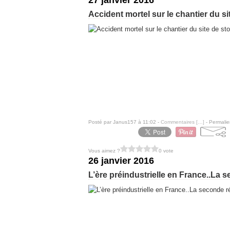
27 janvier 2016
Accident mortel sur le chantier du s
Posté par Janus157 à 11:02 -
Commentaires [
…
]
- Permalie
Vous aimez ?
0 vote
26 janvier 2016
L’ère préindustrielle en France..La s