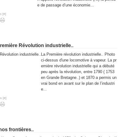
Fév
Fév
Fév
e de passage d’une économie...
Jan
Jan
Jan
n [
#
]
Première Révolution industrielle..
La Première révolution industrielle.. Photo
ci-dessus d'une locomotive à vapeur. La pr
emière révolution industrielle qui a débuté
peu après la révolution, entre 1790 ( 1753
en Grande Bretagne..) et 1870 a permis un
vrai bond en avant sur le plan de l’industri
e...
n [
#
]
nos frontières..