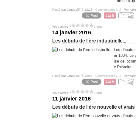
t de ceux qui
Posté par Janus157 à 12:13 -
Commentaires [
…
]
- Permalie
Vous aimez ?
0 vote
14 janvier 2016
Les débuts de l'ère industrielle...
Les débuts de
er 1804. Le 
ise de locom
e l'histoire...
Posté par Janus157 à 12:46 -
Commentaires [
…
]
- Permalie
Vous aimez ?
0 vote
11 janvier 2016
Les débuts de l'ère nouvelle et vrais 