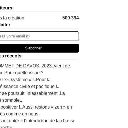
iteurs
 la création
500 394
etter
les récents
MMET DE DAVOS..2023..vient de
ir..Pour quelle issue ?
 le « système » !..Pour la
issance civile et pacifique !..
r se poursuit..inlassablement..La
e somnole..
t..positiver !..Aussi restons « zen » en
es comme en nous !
s « contre » l’interdiction de la chasse
anche !..