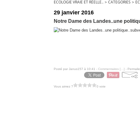
ECOLOGIE VRAIE ET RÉELLE..
>
CATEGORIES
>
EC
29 janvier 2016
Notre Dame des Landes..une politique
Posté par Janus157 à 10:41 -
Commentaires [
…
]
- Permalie
Vous aimez ?
0 vote