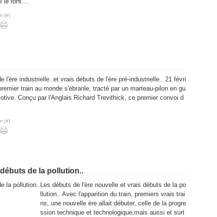
 le font....
n [
#
]
 l'ère industrielle..et vrais débuts de l'ère pré-industrielle.. 21 févri
premier train au monde s'ébranle, tracté par un marteau-pilon en gu
otive. Conçu par l'Anglais Richard Trevithick, ce premier convoi d
n [
#
]
débuts de la pollution..
Les débuts de l'ère nouvelle et vrais débuts de la po
llution.. Avec l'apparition du train, premiers vrais trai
ns, une nouvelle ère allait débuter, celle de la progre
ssion technique et technologique,mais aussi et surt