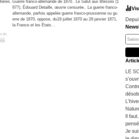
Guerre franco-allemande de 1870.. Le Salut aux Blessés (1
877), Édouard Detaille, œuvre censurée.. La guerre franco-
Vis
allemande, parfois appelée guerre franco-prussienne ou gu
erre de 1870, oppose, du19 juillet 1870 au 29 janvier 1871,
Depuis
la France et les États...
Newsl
n [
#
]
Artic
LE SO
s’ouvr
Contre
désobé
L’hive
Natur
Il fau
pensé
Je sui
le dim