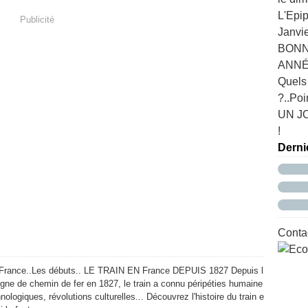
L'Epip
Publicité
Janvie
BONN
ANNÉE
Quels
?..Poi
UN J
!
Derni
Contac
 France..Les débuts.. LE TRAIN EN France DEPUIS 1827 Depuis l
igne de chemin de fer en 1827, le train a connu péripéties humaine
hnologiques, révolutions culturelles... Découvrez l'histoire du train e