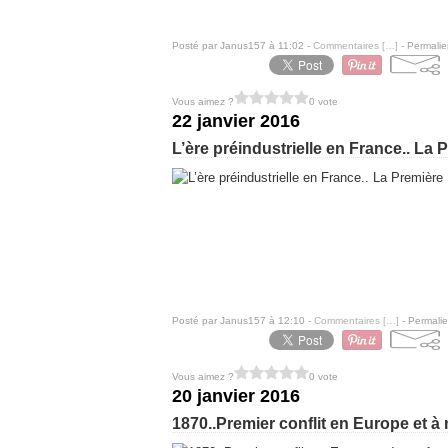
Posté par Janus157 à 11:02 -
Commentaires [
…
]
- Permalie
Vous aimez ?
0 vote
22 janvier 2016
L’ère préindustrielle en France.. La 
Posté par Janus157 à 12:10 -
Commentaires [
…
]
- Permalie
Vous aimez ?
0 vote
20 janvier 2016
1870..Premier conflit en Europe et à 