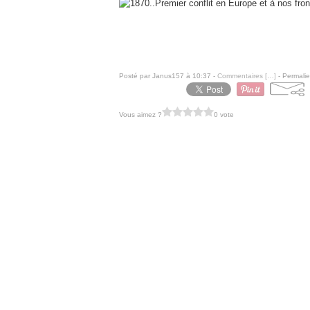
Posté par Janus157 à 10:37 -
Commentaires [
…
]
- Permalie
Vous aimez ?
0 vote