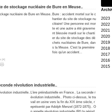
ite de stockage nucléaire de Bure en Meuse..
Archi
Bure : accident mortel sur le c
2023
hantier du site de stockage nu
cléaire! Une personne est mor
2022
Jan
te et une autre a été graveme
2021
Dé
nt blessée mardi sur le chanti
2020
No
Dé
er du site de stockage des dé
2019
Oct
No
Dé
chets nucléaires de Bure, dan
s la Meuse. C'est la première
2018
Se
Oct
No
Dé
fois qu'un accident...
2017
Ao
Se
Oct
No
Dé
n [
#
]
2016
Ma
Ao
Ao
Oct
No
Dé
2015
Avr
Juil
Juil
Juil
Oct
No
Dé
Ma
Jui
Jui
Jui
Se
Oct
No
Dé
Fév
Ma
Ma
Avr
Ao
Se
Oct
No
Jan
Avr
Avr
Ma
Juil
Juil
Juil
Oct
econde révolution industrielle..
Ma
Ma
Fév
Jui
Jui
Jui
Se
L’ère préindustrielle en France.. La seconde r
Fév
Fév
Jan
Ma
Ma
Ma
Ao
évolution industrielle.. Photo ci-dessus, le tra
vail en usine vers la fin du XIX ème siècle, r
Jan
Jan
Avr
Avr
Avr
eprésenté par Adolph Menzel (1872-1875).. O
Ma
Ma
Ma
n appelle révolution industrielle (RI) la périod