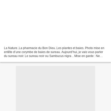
La Nature..La pharmacie du Bon Dieu..Les plantes et baies. Photo mise en
entête d’une corymbe de baies de sureau. Aujourd’hui, je vais vous parler
du sureau noir. Le sureau noir ou Sambucus nigra .. Mise en garde : Ne
jamais consommer de sureau cru !.....