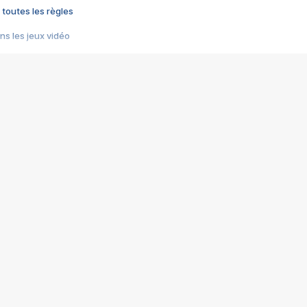
 toutes les règles
s les jeux vidéo
us choquant de Rockstar ? - Le scandale BULLY
e plus moche de Steam
du RÊVE tourne au CAUCHEMAR
pendant 8 heures
it… à tort
umiliés par un jeu vidéo
ire - Final Fantasy 8
ti un empire - Age of Empires
story DOFUS
tard, il crée l'un des pires jeux de tous les temps, MindsEye.