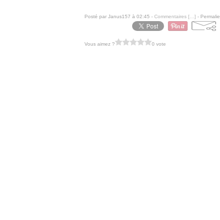
Posté par Janus157 à 02:45 -
Commentaires [
…
]
- Permalie
Vous aimez ?
0 vote