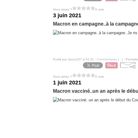
Vous aimez ?
0 vote
3 juin 2021
Macron en campagne..à la campagne.
Posté par Janus157 à 01:31 -
Commentaires [
…
]
- Permalie
Vous aimez ?
0 vote
1 juin 2021
Macron vacciné..un an après le débu