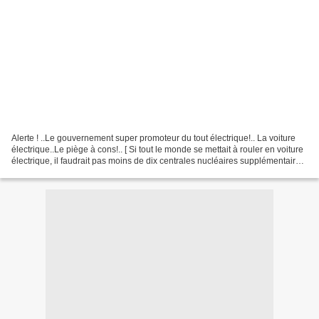
Alerte ! ..Le gouvernement super promoteur du tout électrique!.. La voiture
électrique..Le piège à cons!.. [ Si tout le monde se mettait à rouler en voiture
électrique, il faudrait pas moins de dix centrales nucléaires supplémentaires,
sans oublier toutes...