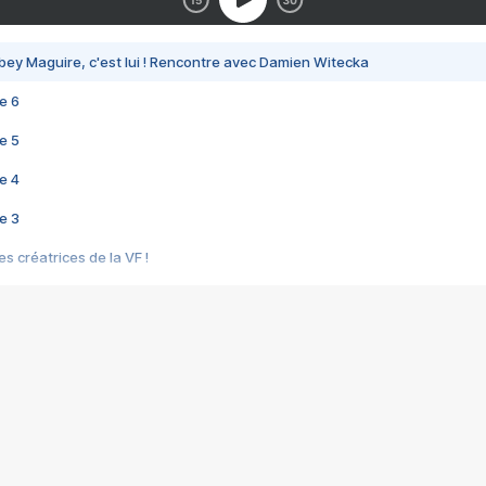
bey Maguire, c'est lui ! Rencontre avec Damien Witecka
e 6
e 5
e 4
e 3
s créatrices de la VF !
e 2
e 1
e Mektoub My Love arrive enfin ! Rencontre avec Shaïn Boumedine et Sal
i : après Toni en famille
elle réalise le bouleversant Dites lui que je l'aime