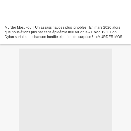
Murder Most Foul | Un assassinat des plus ignobles ! En mars 2020 alors
que nous étions pris par cette épidémie liée au virus « Covid 19 »..Bob
Dylan sortait une chanson inédite et pleine de surprise !.. «MURDER MOST
FOUL» : BOB DYLAN RÉVÈLE UNE CHANSON...