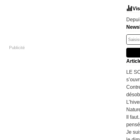
Vis
Depuis
Newsl
Publicité
Artic
LE SO
s’ouvr
Contre
désobé
L’hive
Natur
Il fau
pensé
Je sui
le dim