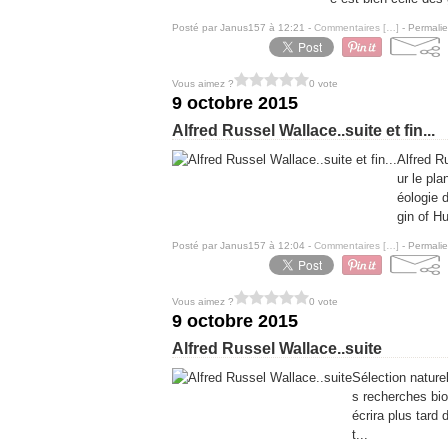
Posté par Janus157 à 12:21 -
Commentaires [
…
]
- Permalie
Vous aimez ?
0 vote
9 octobre 2015
Alfred Russel Wallace..suite et fin...
Alfred R
ur le pla
éologie d
gin of H
Posté par Janus157 à 12:04 -
Commentaires [
…
]
- Permalie
Vous aimez ?
0 vote
9 octobre 2015
Alfred Russel Wallace..suite
Sélection nature
s recherches biog
écrira plus tard
t...