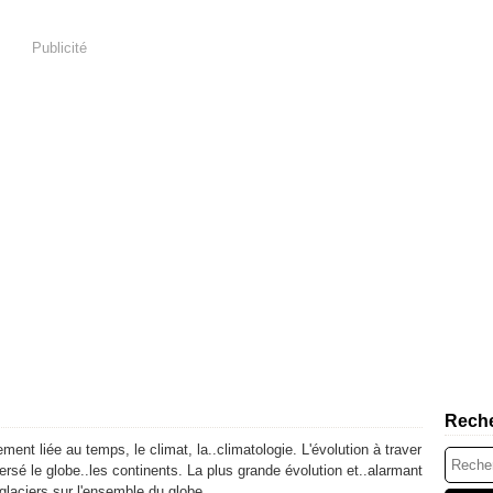
Publicité
Rech
ement liée au temps, le climat, la..climatologie. L'évolution à traver
ersé le globe..les continents. La plus grande évolution et..alarmant
 glaciers sur l'ensemble du globe.