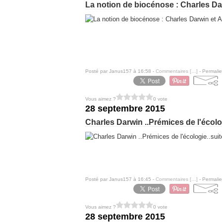
La notion de biocénose : Charles Dar
Posté par Janus157 à 16:58 -
Commentaires [
…
]
- Permalie
Vous aimez ?
0 vote
28 septembre 2015
Charles Darwin ..Prémices de l'écolog
Posté par Janus157 à 16:45 -
Commentaires [
…
]
- Permalie
Vous aimez ?
0 vote
28 septembre 2015