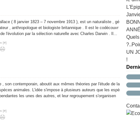
L'Epip
Janvie
llace ( 8 janvier 1823 – 7 novembre 1913 ), est un naturaliste , gé
BONN
teur , anthropologue et biologiste britannique . Il est le codécouvr
ANNÉE
 de l'évolution par la sélection naturelle avec Charles Darwin . Il...
Quels
n [
#
]
?..Poi
UN J
!
Derni
 , son contemporain, aboutit aux mêmes théories par l'étude de la
spèces animales. L'idée s'impose à plusieurs auteurs que les espè
pendantes les unes des autres, et leur regroupement s'organisen
Contac
n [
#
]