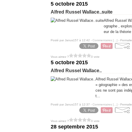
5 octobre 2015
Alfred Russel Wallace..suite
Alfred Russel Wa
ographe , explora
eur de la théorie
Posté par Janus157 à 12:42 -
Commentaires [
…
]
- Permalie
Vous aimez ?
0 vote
5 octobre 2015
Alfred Russel Wallace..
Alfred Russel Wallace
« géographie » des e
ces ne sont pas indé
t...
Posté par Janus157 à 12:37 -
Commentaires [
…
]
- Permalie
Vous aimez ?
0 vote
28 septembre 2015