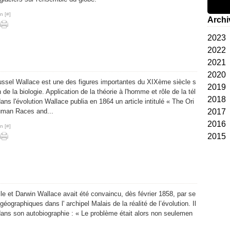
n [
#
]
Archi
2023
2022
Jan
2021
Dé
2020
No
Dé
ussel Wallace est une des figures importantes du XIXème siècle s
2019
Oct
No
Dé
n de la biologie. Application de la théorie à l'homme et rôle de la tél
2018
Se
Oct
No
Dé
ans l'évolution Wallace publia en 1864 un article intitulé « The Ori
uman Races and...
2017
Ao
Se
Oct
No
Dé
2016
Ma
Ao
Ao
Oct
No
Dé
n [
#
]
2015
Avr
Juil
Juil
Juil
Oct
No
Dé
Ma
Jui
Jui
Jui
Se
Oct
No
Dé
Fév
Ma
Ma
Avr
Ao
Se
Oct
No
Jan
Avr
Avr
Ma
Juil
Juil
Juil
Oct
Ma
Ma
Fév
Jui
Jui
Jui
Se
lle et Darwin Wallace avait été convaincu, dès février 1858, par se
Fév
Fév
Jan
Ma
Ma
Ma
Ao
éographiques dans l' archipel Malais de la réalité de l’évolution. Il
Jan
Jan
Avr
Avr
Avr
 dans son autobiographie : « Le problème était alors non seulemen
Ma
Ma
Ma