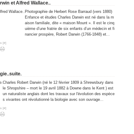
win et Alfred Wallace..
Photographie de Herbert Rose Barraud (vers 1880)
Enfance et études Charles Darwin est né dans la m
aison familiale, dite « maison Mount ». Il est le cinq
uième d’une fratrie de six enfants d’un médecin et fi
nancier prospère, Robert Darwin (1766-1848) et...
n [
#
]
ie..suite.
Charles Robert Darwin (né le 12 février 1809 à Shrewsbury dans
le Shropshire – mort le 19 avril 1882 à Downe dans le Kent ) est
un naturaliste anglais dont les travaux sur l'évolution des espèce
s vivantes ont révolutionné la biologie avec son ouvrage...
n [
#
]