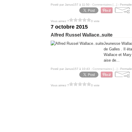
Posté par Janus157 à 11:50 -
Commentaires [
…
]
- Permalie
Vous aimez ?
0 vote
7 octobre 2015
Alfred Russel Wallace..suite
Jeunesse Wallace
de Galles . Il é
Wallace et Mary 
aise de...
Posté par Janus157 à 10:43 -
Commentaires [
…
]
- Permalie
Vous aimez ?
0 vote