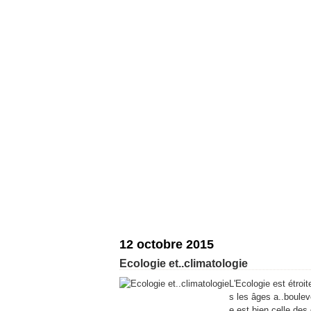
12 octobre 2015
Ecologie et..climatologie
L'Ecologie est étroit
s les âges a..boulev
e est bien celle des