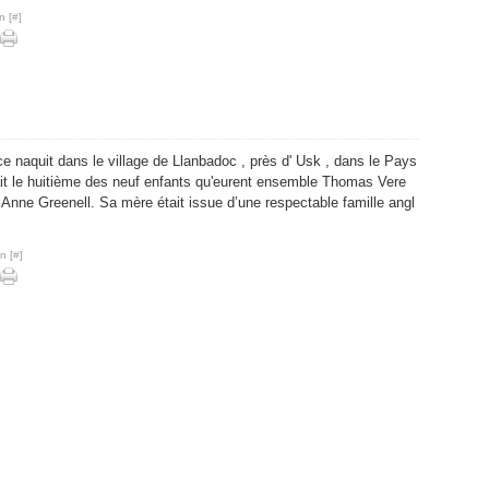
Fév
Fév
Fév
n [
#
]
Jan
Jan
Jan
 naquit dans le village de Llanbadoc , près d' Usk , dans le Pays
tait le huitième des neuf enfants qu'eurent ensemble Thomas Vere
Anne Greenell. Sa mère était issue d’une respectable famille angl
n [
#
]