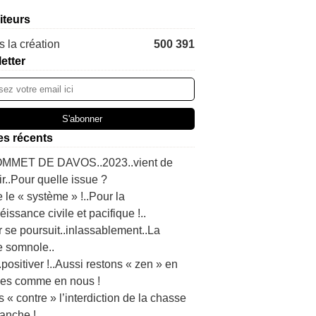
iteurs
 la création
500 391
etter
les récents
MMET DE DAVOS..2023..vient de
ir..Pour quelle issue ?
 le « système » !..Pour la
issance civile et pacifique !..
r se poursuit..inlassablement..La
e somnole..
t..positiver !..Aussi restons « zen » en
es comme en nous !
s « contre » l’interdiction de la chasse
anche !..