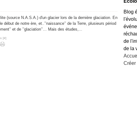
Ecolog
Blog é
ite (source N.A.S.A.) d'un glacier lors de la dernière glaciation. En
l'évol
 le début de notre ère, et..’’naissance’’ de la Terre, plusieurs périod
événem
ement’’ et de ’’glaciation’’… Mais des études,...
réchau
n [
#
]
de l'i
de la 
Accuei
Créer