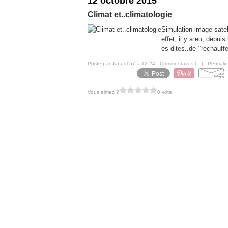
12 octobre 2015
Climat et..climatologie
Simulation image satell
effet, il y a eu, depuis
es dites..de ’’réchauff
Posté par Janus157 à 12:24 -
Commentaires [
…
]
- Permalie
Vous aimez ?
0 vote