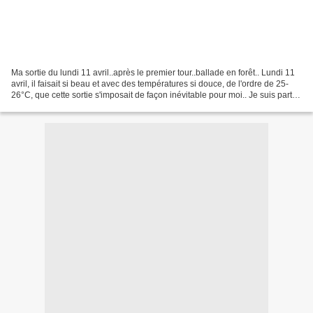
Ma sortie du lundi 11 avril..après le premier tour..ballade en forêt.. Lundi 11
avril, il faisait si beau et avec des températures si douce, de l'ordre de 25-
26°C, que cette sortie s'imposait de façon inévitable pour moi.. Je suis parti
dans l'après-midi...