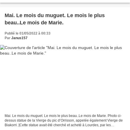
vais pas épiloguer, ni même entrer...
Mai. Le mois du muguet. Le mois le plus
beau..Le mois de Marie.
Publié le 01/05/2022 à 00:33
Par
Janus157
Mai. Le mois du muguet. Le mois le plus beau..Le mois de Marie. Photo ci-
dessus statue de la Vierge du pic d’Orrisson, appelée également Vierge de
Biakorri. [Cette statue avait été cherché et acheté à Lourdes, par les
bergers(d’où le nom, sans doute,...