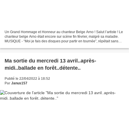
Un Grand Hommage et Honneur au chanteur Belge Arno ! Salut l’artiste ! Le
chanteur belge Arno était encore sur scène fin février, malgré sa maladie.
MUSIQUE - “Moi je fais des disques pour partir en tournée”, répétait sans
arrêt l’artiste, à qui voulait...
Ma sortie du mercredi 13 avril..après-
midi..ballade en forêt..détente..
Publié le 22/04/2022 à 18:52
Par
Janus157