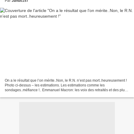
Par
Janus157
On a le résultat que l’on mérite..Non, le R.N. n’est pas mort..heureusement !
Photo ci-dessus – les estimations. Les estimations comme les
sondages..méfiance !.. Emmanuel Macron: les voix des retraités et des plus
aisés.. Certains se sont décidés à la...